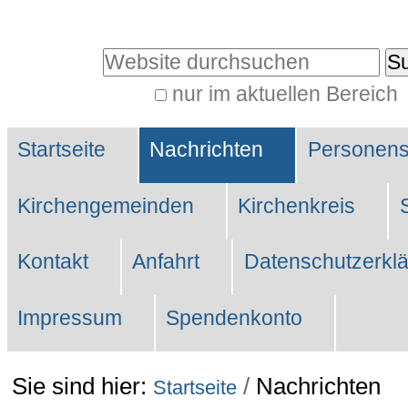
Direkt
zum
Website durchsuchen
Inhalt
nur im aktuellen Bereich
|
Erweiterte
Direkt
Sektionen
Suche…
Startseite
Nachrichten
Personen
zur
Navigation
Kirchengemeinden
Kirchenkreis
Kontakt
Anfahrt
Datenschutzerkl
Impressum
Spendenkonto
Sie sind hier:
/
Nachrichten
Startseite