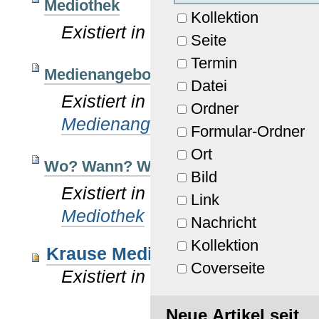
Mediothek
Kollektion
Existiert in
Kirchenkreis
/
Dienst
Seite
Termin
Medienangebot
Datei
Existiert in
Kirchenkreis
/
…
/
Me
Ordner
Medienangebot - Intern
Formular-Ordner
Ort
Wo? Wann? Wie?
Bild
Existiert in
Kirchenkreis
/
Dienst
Link
Mediothek
Nachricht
Kollektion
Krause Mediothek KK RE-Gla-Bo
Coverseite
Existiert in
Kirchenkreis
Neue Artikel seit