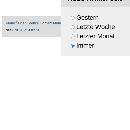
Gestern
®
Plone
Open Source Content Management System
©
2000-2026
Plone Found
Letzte Woche
der
GNU-GPL-Lizenz
.
Letzter Monat
Powered by Plone & Python
Immer