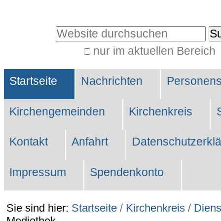
Direkt
zum
Website durchsuchen
Inhalt
nur im aktuellen Bereich
|
Erweiterte
Direkt
Sektionen
Suche…
Startseite
Nachrichten
Personen
zur
Navigation
Kirchengemeinden
Kirchenkreis
Kontakt
Anfahrt
Datenschutzerkl
Impressum
Spendenkonto
Sie sind hier:
Startseite
/
Kirchenkreis
/
Diens
Mediothek