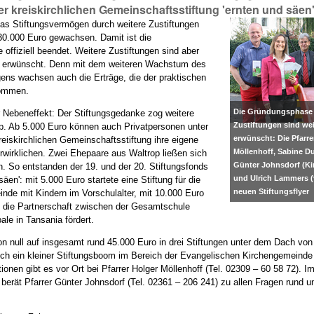
r kreiskirchlichen Gemeinschaftsstiftung 'ernten und säen'
das Stiftungsvermögen durch weitere Zustiftungen
30.000 Euro gewachsen. Damit ist die
offiziell beendet. Weitere Zustiftungen sind aber
 erwünscht. Denn mit dem weiteren Wachstum des
ens wachsen auch die Erträge, die der praktischen
kommen.
Die Gründungsphase i
r Nebeneffekt: Der Stiftungsgedanke zog weitere
Zustiftungen sind wei
op. Ab 5.000 Euro können auch Privatpersonen unter
erwünscht: Die Pfarre
eiskirchlichen Gemeinschaftsstiftung ihre eigene
Möllenhoff, Sabine D
erwirklichen. Zwei Ehepaare aus Waltrop ließen sich
Günter Johnsdorf (Ki
n. So entstanden der 19. und der 20. Stiftungsfonds
und Ulrich Lammers (v
säen': mit 5.000 Euro startete eine Stiftung für die
neuen Stiftungsflyer
inde mit Kindern im Vorschulalter, mit 10.000 Euro
ie die Partnerschaft zwischen der Gesamtschule
le in Tansania fördert.
on null auf insgesamt rund 45.000 Euro in drei Stiftungen unter dem Dach von
lich ein kleiner Stiftungsboom im Bereich der Evangelischen Kirchengemeinde
ionen gibt es vor Ort bei Pfarrer Holger Möllenhoff (Tel. 02309 – 60 58 72). I
berät Pfarrer Günter Johnsdorf (Tel. 02361 – 206 241) zu allen Fragen rund u