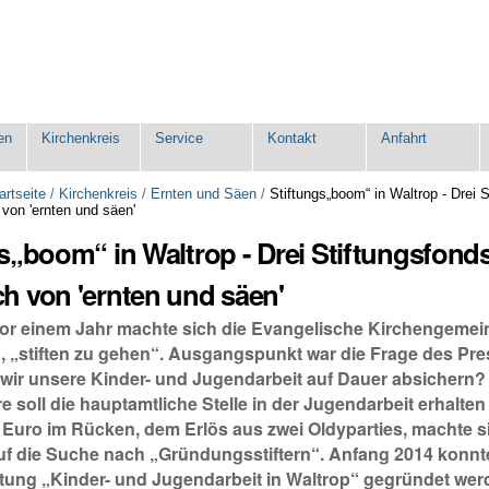
en
Kirchenkreis
Service
Kontakt
Anfahrt
artseite
/
Kirchenkreis
/
Ernten und Säen
/
Stiftungs„boom“ in Waltrop - Drei 
von 'ernten und säen'
s„boom“ in Waltrop - Drei Stiftungsfond
h von 'ernten und säen'
 einem Jahr machte sich die Evangelische Kirchengemei
, „stiften zu gehen“. Ausgangspunkt war die Frage des Pre
wir unsere Kinder- und Jugendarbeit auf Dauer absichern?
 soll die hauptamtliche Stelle in der Jugendarbeit erhalten 
 Euro im Rücken, dem Erlös aus zwei Oldyparties, machte s
f die Suche nach „Gründungsstiftern“. Anfang 2014 konnte
ftung „Kinder- und Jugendarbeit in Waltrop“ gegründet wer