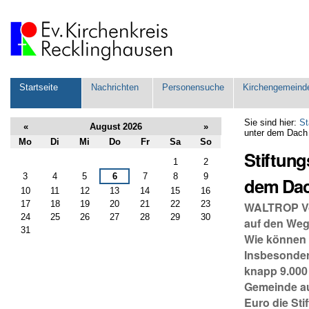
Direkt
zum
Inhalt
|
Direkt
zur
Navigation
Sektionen
Startseite
Nachrichten
Personensuche
Kirchengemeind
Sie sind hier:
St
«
August 2026
»
unter dem Dach 
Mo
Di
Mi
Do
Fr
Sa
So
Stiftung
August
1
2
3
4
5
6
7
8
9
dem Dac
10
11
12
13
14
15
16
17
18
19
20
21
22
23
WALTROP Vor
24
25
26
27
28
29
30
auf den Weg
31
Wie können 
Insbesondere
knapp 9.000
Gemeinde au
Euro die Sti