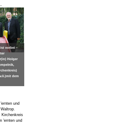
.
st vorbei –
ter
r(in) Holger
umpelnik,
rchenkreis)
.li.)mit dem
 'ernten und
 Waltrop.
m Kirchenkreis
m 'ernten und