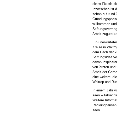
dem Dach de
Inzwischen ist 
schon auf rund 
Gründungsphase 
willkommen und
Stiftungsvermög
Arbeit zugute 
Ein unerwartete
Kreise in Waltr
dem Dach der kr
Stiftungsidee v
davon inspiriere
von 'ernten und 
Arbeit der Geme
eine weitere, d
Waltrop und Ruba
In einem Jahr v
säen' – tatsäch
Weitere Informat
Recklinghausen 
säen'.