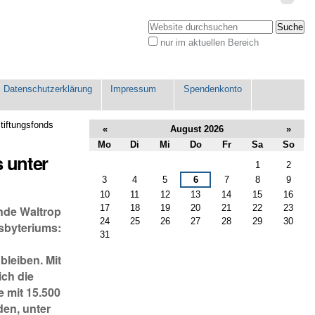
Benutzerspezifische
Werkzeuge
Website durchsuchen
nur im aktuellen Bereich
Erweiterte
Suche…
Datenschutzerklärung
Impressum
Spendenkonto
Stiftungsfonds
«
August 2026
»
Mo
Di
Mi
Do
Fr
Sa
So
s unter
August
1
2
3
4
5
6
7
8
9
10
11
12
13
14
15
16
17
18
19
20
21
22
23
nde Waltrop
24
25
26
27
28
29
30
sbyteriums:
31
bleiben. Mit
ich die
 mit 15.500
den, unter