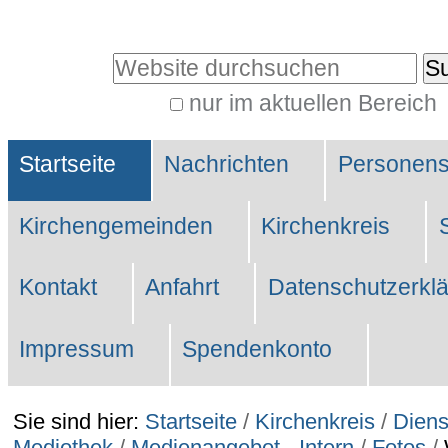
Direkt
zum
Website durchsuchen
Inhalt
nur im aktuellen Bereich
|
Erweiterte
Direkt
Sektionen
Suche…
Startseite
Nachrichten
Personen
zur
Navigation
Kirchengemeinden
Kirchenkreis
Kontakt
Anfahrt
Datenschutzerkl
Impressum
Spendenkonto
Sie sind hier:
Startseite
/
Kirchenkreis
/
Diens
Mediothek
/
Medienangebot - Intern
/
Fotos
/