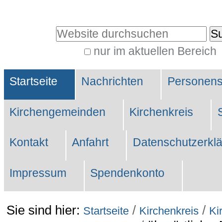
Direkt
zum
Website durchsuchen
Inhalt
nur im aktuellen Bereich
|
Erweiterte
Direkt
Sektionen
Suche…
Startseite
Nachrichten
Personen
zur
Navigation
Kirchengemeinden
Kirchenkreis
Kontakt
Anfahrt
Datenschutzerkl
Impressum
Spendenkonto
Sie sind hier:
/
/
Startseite
Kirchenkreis
Ki