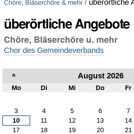
/
überörtliche
Chöre, Bläserchöre & mehr
überörtliche Angebote
Chöre, Bläserchöre u. mehr
Chor des Gemeindeverbands
«
August 2026
Mo
Di
Mi
Do
Fr
August
3
4
5
6
7
10
11
12
13
14
17
18
19
20
21