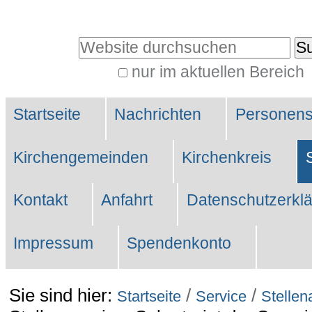
Direkt
zum
Website durchsuchen
Inhalt
nur im aktuellen Bereich
|
Erweiterte
Direkt
Sektionen
Suche…
Startseite
Nachrichten
Personen
zur
Navigation
Kirchengemeinden
Kirchenkreis
Kontakt
Anfahrt
Datenschutzerkl
Impressum
Spendenkonto
Sie sind hier:
/
/
Startseite
Service
Stellen