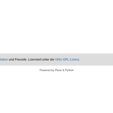
dation
und Freunde. Lizensiert unter der
GNU-GPL-Lizenz
.
Powered by Plone & Python