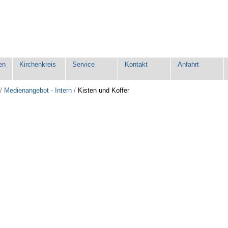
en
Kirchenkreis
Service
Kontakt
Anfahrt
/
Medienangebot - Intern
/
Kisten und Koffer