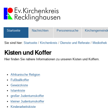
Direkt
zum
Inhalt
|
Direkt
zur
Navigation
Sektionen
Startseite
Nachrichten
Personensuche
Kirchengemeind
Sie sind hier:
Startseite
/
Kirchenkreis
/
Dienste und Referate
/
Mediothek
Kisten und Koffer
Hier finden Sie nähere Informationen zu unseren Kisten und Koffern.
Afrikanische Religion
Fußballkoffer
Gewürzkiste
Islamkiste
großer Judentumskoffer
kleiner Judentumskoffer
Kinderarbeitskiste