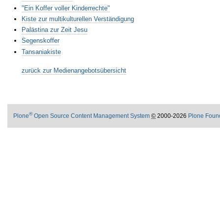
"Ein Koffer voller Kinderrechte"
Kiste zur multikulturellen Verständigung
Palästina zur Zeit Jesu
Segenskoffer
Tansaniakiste
zurück zur Medienangebotsübersicht
®
Plone
Open Source Content Management System
©
2000-2026
Plone Foun