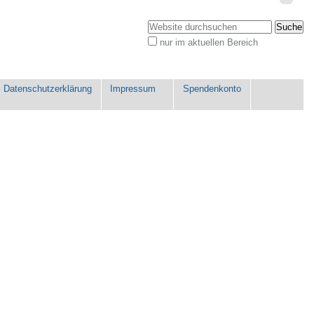
Benutzerspezifische
Werkzeuge
Website durchsuchen
nur im aktuellen Bereich
Erweiterte
Suche…
Datenschutzerklärung
Impressum
Spendenkonto