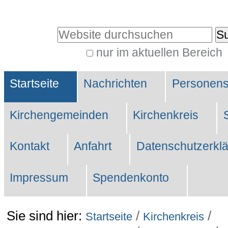
Direkt
zum
Website durchsuchen
Inhalt
nur im aktuellen Bereich
|
Erweiterte
Direkt
Sektionen
Suche…
Startseite
Nachrichten
Personen
zur
Navigation
Kirchengemeinden
Kirchenkreis
Kontakt
Anfahrt
Datenschutzerkl
Impressum
Spendenkonto
Sie sind hier:
/
/
Startseite
Kirchenkreis